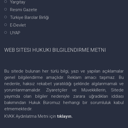
Yargıtay
Resmi Gazete
Türkiye Barolar Birliği
E-Devlet
UYAP
WEB SITESI HUKUKI BILGILENDIRME METNI
Bu sitede bulunan her türlü bilgi, yazı ve yapılan açıklamalar
genel bilgilendirme amaçlıdır. Reklam amacı taşımaz. Bu
nedenle, haksız rekabet yaratıldığı şeklinde algılanmamalı ve
yorumlanmamalıdır. Ziyaretçiler ve Müvekkillerin, Sitede
yayımda olan bilgiler nedeniyle zarara uğradıkları iddiası
bakımından Hukuk Büromuz herhangi bir sorumluluk kabul
etmemektedir.
KVKK Aydınlatma Metni için
tıklayın.