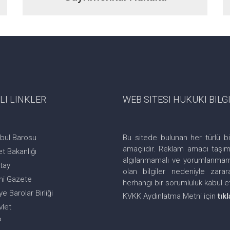
LI LINKLER
WEB SITESI HUKUKI BIL
nbul Barosu
Bu sitede bulunan her türlü bi
amaçlıdır. Reklam amacı taşıma
t Bakanlığı
algılanmamalı ve yorumlanmamal
tay
olan bilgiler nedeniyle zara
i Gazete
herhangi bir sorumluluk kabul 
ye Barolar Birliği
KVKK Aydınlatma Metni için
tıkl
vlet
P