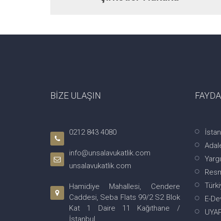
BİZE ULAŞIN
FAYDA
0212 843 4080
İsta
Adale
info@unsalavukatlik.com
Yargı
unsalavukatlik.com
Resm
Türki
Hamidiye Mahallesi, Cendere
Caddesi, Seba Flats 99/2 S2 Blok
E-De
Kat 1 Daire 11 Kağıthane /
UYA
İstanbul