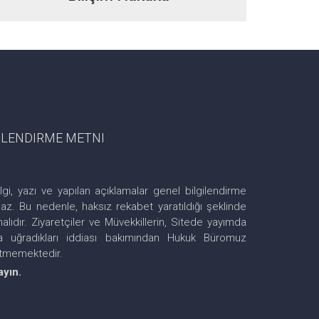
GILENDIRME METNI
lgi, yazı ve yapılan açıklamalar genel bilgilendirme
z. Bu nedenle, haksız rekabet yaratıldığı şeklinde
ıdır. Ziyaretçiler ve Müvekkillerin, Sitede yayımda
ra uğradıkları iddiası bakımından Hukuk Büromuz
etmemektedir.
ayın.