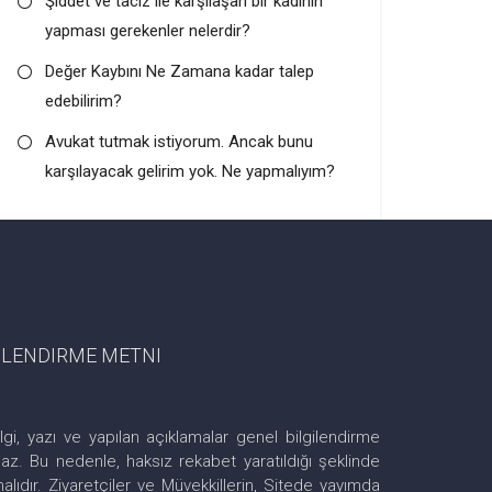
Şiddet ve taciz ile karşılaşan bir kadının
yapması gerekenler nelerdir?
Değer Kaybını Ne Zamana kadar talep
edebilirim?
Avukat tutmak istiyorum. Ancak bunu
karşılayacak gelirim yok. Ne yapmalıyım?
GILENDIRME METNI
lgi, yazı ve yapılan açıklamalar genel bilgilendirme
z. Bu nedenle, haksız rekabet yaratıldığı şeklinde
ıdır. Ziyaretçiler ve Müvekkillerin, Sitede yayımda