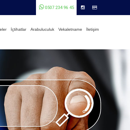
0507 234 96 45
eler
İçtihatlar
Arabuluculuk
Vekaletname
İletişim