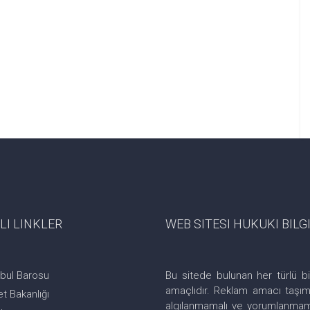
LI LINKLER
WEB SITESI HUKUKI BIL
nbul Barosu
Bu sitede bulunan her türlü bi
amaçlıdır. Reklam amacı taşıma
t Bakanlığı
algılanmamalı ve yorumlanmamal